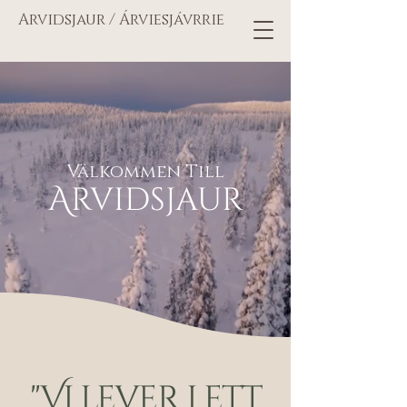
Arvidsjaur / Árviesjávrrie
Välkommen Till
Arvidsjaur
"Vi lever i ett