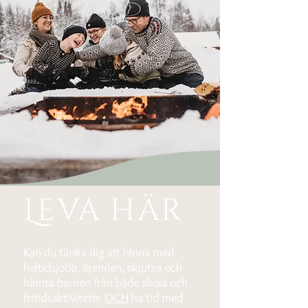
Leva här
Kan du tänka dig att hinna med
heltidsjobb, ärenden, skjutsa och
hämta barnen från både skola och
fritidsaktiviteter
OCH
ha tid med