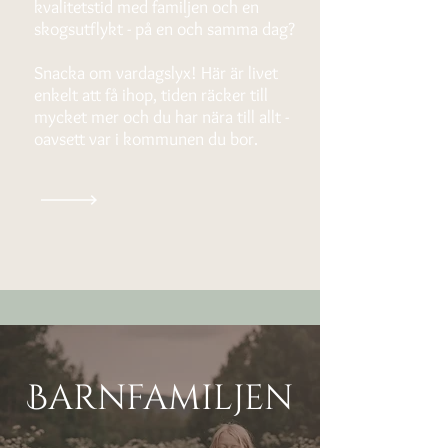
kvalitetstid med familjen och en
skogsutflykt - på en och samma dag?
Snacka om vardagslyx! Här är livet
enkelt att få ihop, tiden räcker till
mycket mer och du har nära till allt -
oavsett var i kommunen du bor.
Barnfamiljen