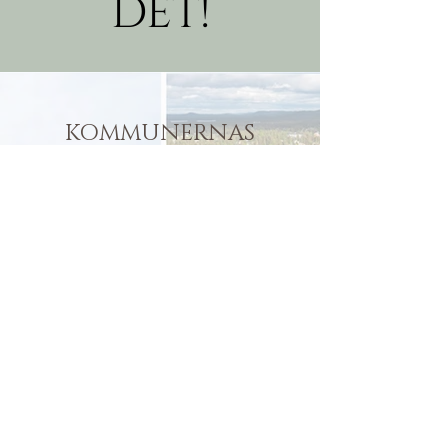
det!
KOMMUNERNAS
FÖRVANDLING -
KLÄTTRAT ÖVER 100
PLACERINGAR I
SVENSKT
NÄRINGSLIVS
RANKING LOKALT
FÖRETAGSKLIMAT
Se mer