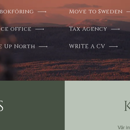
bokföring
Move to Sweden
ice office
Tax Agency
e Up North
WRITE A CV
s
Vår in