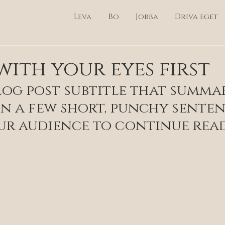
Leva
Bo
Jobba
Driva eget
with your eyes first
log post subtitle that summar
in a few short, punchy senten
ur audience to continue read