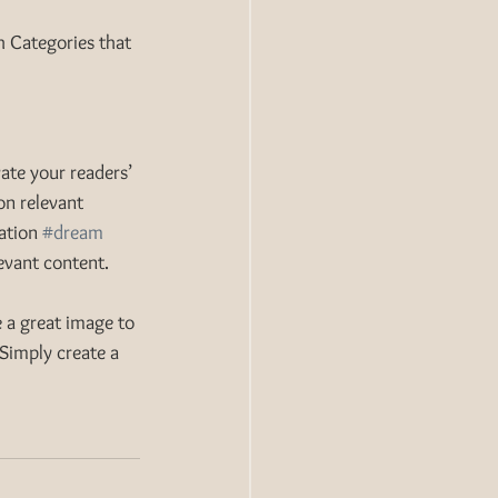
h Categories that 
vate your readers’ 
on relevant 
ation 
#dream
evant content. 
e a great image to 
Simply create a 