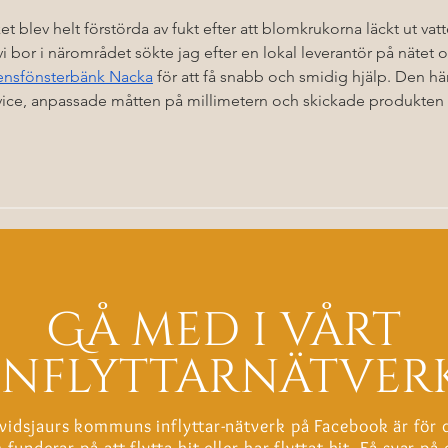
t blev helt förstörda av fukt efter att blomkrukorna läckt ut vatt
i bor i närområdet sökte jag efter en lokal leverantör på nätet 
tensfönsterbänk Nacka
 för att få snabb och smidig hjälp. Den hä
rvice, anpassade måtten på millimetern och skickade produkten 
Gå med i vårt
inflyttarnätver
vidsjaurs kommuns inflyttar-nätverk på Facebook är för 
funderar på att flytta hit eller har flyttat hit. Få svar på