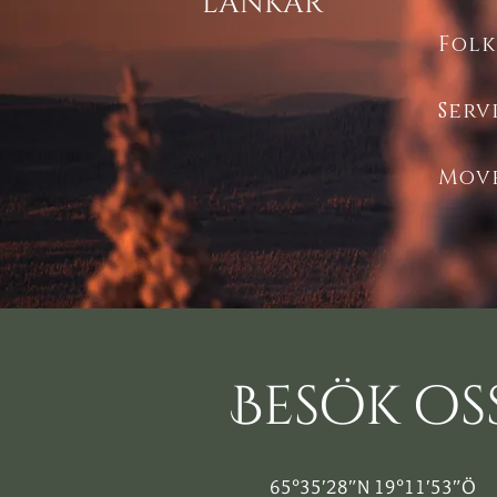
länkar
Folk
Serv
Mov
Besök os
65°35′28″N 19°11′53″Ö