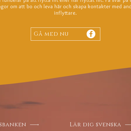
ågor om att bo och leva här och skapa kontakter med an
inflyttare.
Gå med nu
sbanken
Lär dig svenska