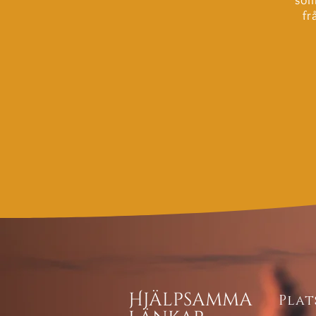
fr
Hjälpsamma
Plat