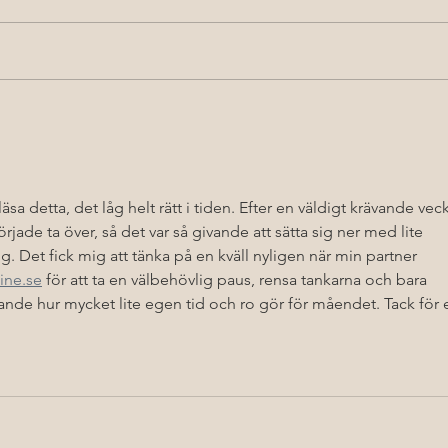
Bef
Simple backdrops for
food shots
sa detta, det låg helt rätt i tiden. Efter en väldigt krävande vec
rjade ta över, så det var så givande att sätta sig ner med lite 
. Det fick mig att tänka på en kväll nyligen när min partner 
ine.se
 för att ta en välbehövlig paus, rensa tankarna och bara 
ande hur mycket lite egen tid och ro gör för måendet. Tack för e