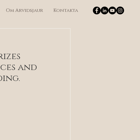
Om Arvidsjaur
Kontakta
izes 
ces and 
ing.