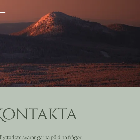
Kontakta
flyttarlots svarar gärna på dina frågor.