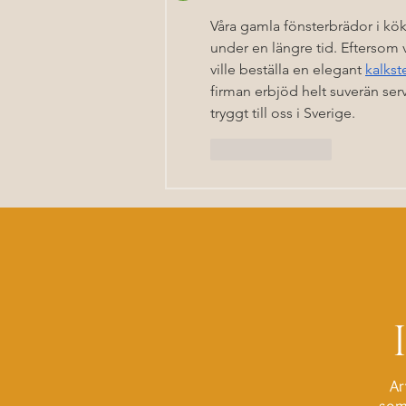
Våra gamla fönsterbrädor i köke
under en längre tid. Eftersom v
ville beställa en elegant 
kalks
firman erbjöd helt suverän se
tryggt till oss i Sverige.
Gilla
Svara
Ar
som 