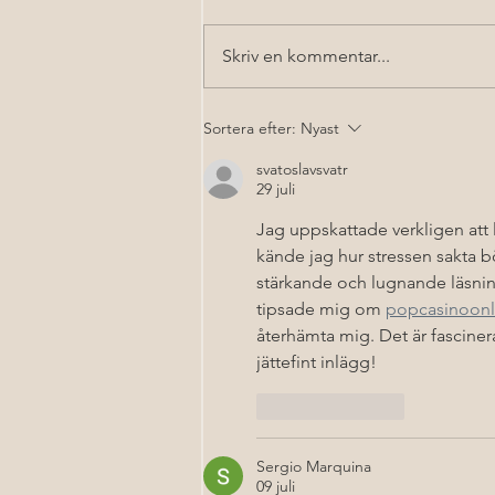
Skriv en kommentar...
The holiday special
Sortera efter:
Nyast
svatoslavsvatr
29 juli
Jag uppskattade verkligen att lä
kände jag hur stressen sakta bö
stärkande och lugnande läsning
tipsade mig om 
popcasinoonl
återhämta mig. Det är fasciner
jättefint inlägg!
Gilla
Svara
Sergio Marquina
09 juli