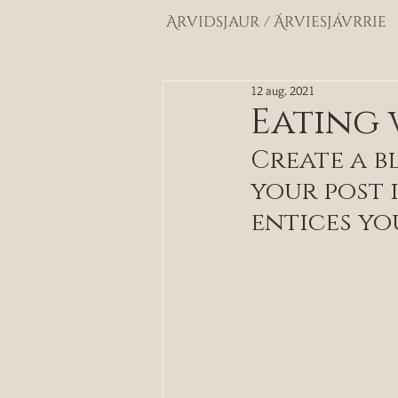
Arvidsjaur / Árviesjávrrie
12 aug. 2021
Eating 
Create a b
your post 
entices yo