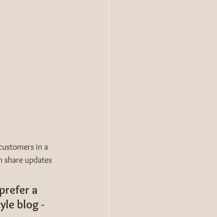
customers in a 
n share updates 
prefer a 
le blog - 