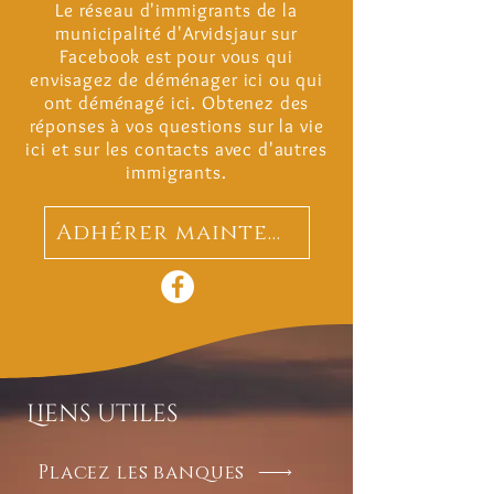
Le réseau d'immigrants de la
municipalité d'Arvidsjaur sur
Facebook est pour vous qui
envisagez de déménager ici ou qui
ont déménagé ici. Obtenez des
réponses à vos questions sur la vie
ici et sur les contacts avec d'autres
immigrants.
Adhérer maintenant
Liens utiles
Placez les banques