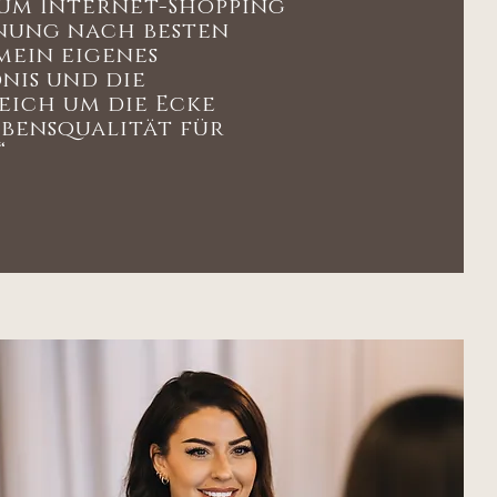
zum Internet-Shopping
inung nach besten
ein eigenes
nis und die
eich um die Ecke
Lebensqualität für
“