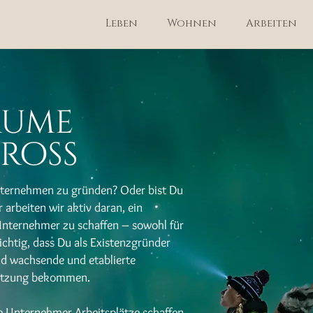
Leben
Wohnen
Arbeiten
äume
groß
nternehmen zu gründen? Oder bist Du
r arbeiten wir aktiv daran, ein
 Unternehmer zu schaffen – sowohl für
wichtig, dass Du als Existenzgründer
d wachsende und etablierte
tützung bekommen.
te Unternehmer Arbeitsplätze schaffen