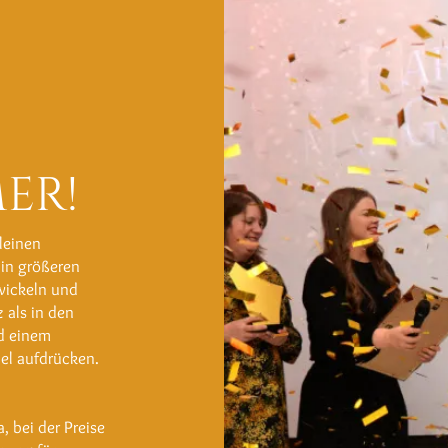
er!
leinen
 in größeren
wickeln und
 als in den
d einem
el aufdrücken.
a, bei der Preise