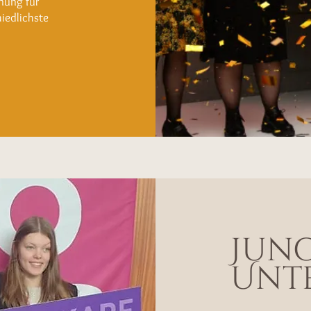
nung für
iedlichste
Jun
Unt