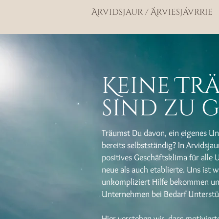
Arvidsjaur / Árviesjávrrie
Keine Tr
sind zu 
Träumst Du davon, ein eigenes U
bereits selbstständig? In Arvidsjau
positives Geschäftsklima für alle
neue als auch etablierte. Uns ist 
unkompliziert Hilfe bekommen un
Unternehmen bei Bedarf Unters
Hier verstehen wir, dass motivier